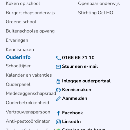
Koken op school
Openbaar onderwijs
Burgerschapsonderwijs
Stichting OcTHO
Groene school
Buitenschoolse opvang
Ervaringen
Kennismaken
Ouderinfo
0166 66 71 10
Schooltijden
Stuur een e-mail
Kalender en vakanties
Inloggen ouderportaal
Ouderpanel
Kennismaken
Medezeggenschapsraad
Aanmelden
Ouderbetrokkenheid
Vertrouwenspersoon
Facebook
Anti-pestcoördinator
LinkedIn